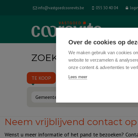
info@vastgoedcoorevits.be
055 30 40 04
logi
HOM
Over de cookies op dez
We maken gebruik van cookies om 
ZOEK IN ONS AANBO
website te verzamelen & analyseren
onze content & advertenties te ver
Lees meer
TE KOOP
TE HUUR
Gemeente
Type 
Neem vrijblijvend contact op
Wenst u meer informatie of het pand te bezoeken? Contac