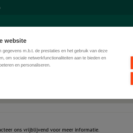
n
E
TE KOOP
TE HUUR
REFERENTIES
KANTOOR
CO
e website
gegevens m.b.t. de prestaties en het gebruik van deze
D
, om sociale netwerkfunctionaliteiten aan te bieden en
beteren en personaliseren.
woning
Min. prijs
teer ons vrijblijvend voor meer informatie.