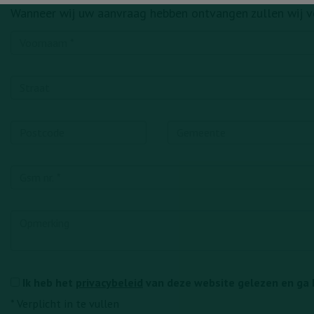
Wanneer wij uw aanvraag hebben ontvangen zullen wij 
Ik heb het
privacybeleid
van deze website gelezen en ga 
*
Verplicht in te vullen