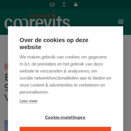
Over de cookies op deze
website
We maken gebruik van cookies om gegevens
BEZOEK MINISITE
m.b.t. de prestaties en het gebruik van deze
website te verzamelen & analyseren, om
BEVERESTRAAT 27 / 2.3,
sociale netwerkfunctionaliteiten aan te bieden en
9700 OUDENAARDE
onze content & advertenties te verbeteren en
personaliseren.
VRAAGPRIJS: € 335.000
Lees meer
Cookie-instellingen