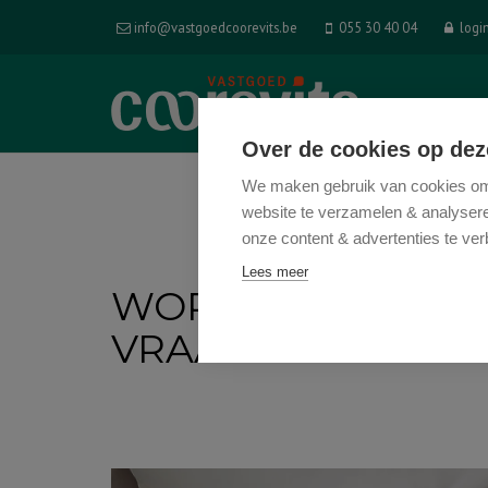
info@vastgoedcoorevits.be
055 30 40 04
logi
HOM
Over de cookies op dez
We maken gebruik van cookies om 
website te verzamelen & analyseren
onze content & advertenties te ver
Lees meer
WORTEGEMPLEIN 5
VRAAGPRIJS: € 30