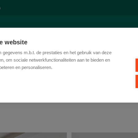
n
E
TE KOOP
TE HUUR
REFERENTIES
KANTOOR
CO
e website
gegevens m.b.t. de prestaties en het gebruik van deze
, om sociale netwerkfunctionaliteiten aan te bieden en
beteren en personaliseren.
 / 9, 9790 WORTEGEM
0.000