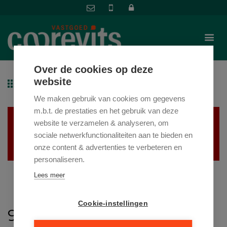
Over de cookies op deze
website
Terug naar overzicht
We maken gebruik van cookies om gegevens
m.b.t. de prestaties en het gebruik van deze
Helaas, dit pand is
website te verzamelen & analyseren, om
sociale netwerkfunctionaliteiten aan te bieden en
verkocht
onze content & advertenties te verbeteren en
personaliseren.
Lees meer
Cookie-instellingen
9700 OUDENAARDE