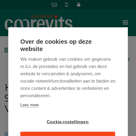
Over de cookies op deze
website
Terug naar overzicht
|
Vorig pand
Volgend pand
We maken gebruik van cookies om gegevens
m.b.t. de prestaties en het gebruik van deze
website te verzamelen & analyseren, om
sociale netwerkfunctionaliteiten aan te bieden en
HAZELAARSTRAAT 25 ,
onze content & advertenties te verbeteren en
9000 GENT
personaliseren.
VRAAGPRIJS: € 390.000
Lees meer
Cookie-instellingen