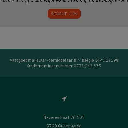
ocht? Schrijf u dan vrijblijvend in en blijf op de hoogte van
SCHRIJF U IN
Vastgoedmakelaar-bemiddelaar BIV België BIV 512198
Ondernemingsnummer 0723.942.375
Beverestraat 26 101
9700 Oudenaarde