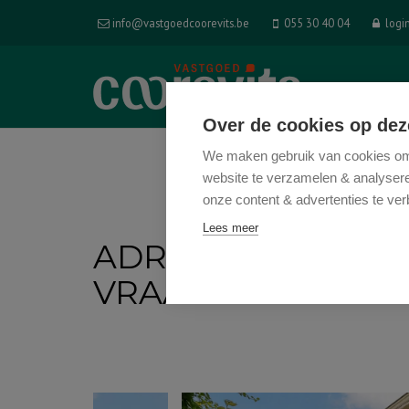
info@vastgoedcoorevits.be
055 30 40 04
logi
HOM
Over de cookies op dez
We maken gebruik van cookies om 
website te verzamelen & analyseren
onze content & advertenties te ver
Lees meer
ADRIAAN BROUWER
VRAAGPRIJS: € 47