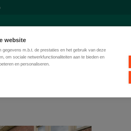
n
E
TE KOOP
TE HUUR
REFERENTIES
KANTOOR
CO
e website
gegevens m.b.t. de prestaties en het gebruik van deze
, om sociale netwerkfunctionaliteiten aan te bieden en
beteren en personaliseren.
STRAAT 1 / D , 9700 
5.000