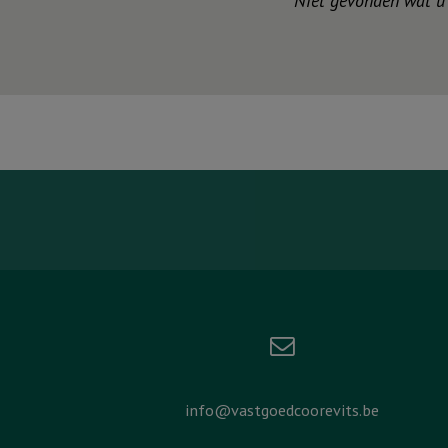
Niet gevonden wat u z
info@vastgoedcoorevits.be