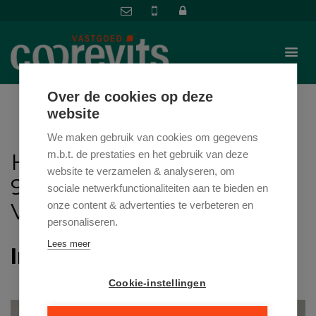
Over de cookies op deze
website
We maken gebruik van cookies om gegevens
HEURNESTRAAT 20 ,
m.b.t. de prestaties en het gebruik van deze
website te verzamelen & analyseren, om
9700 OUDENAARDE
sociale netwerkfunctionaliteiten aan te bieden en
VRAAGPRIJS: € 250.000
onze content & advertenties te verbeteren en
personaliseren.
Lees meer
In optie
Cookie-instellingen