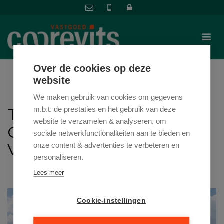
Over de cookies op deze
website
We maken gebruik van cookies om gegevens
TONKINSTRAAT 18 , 9700
m.b.t. de prestaties en het gebruik van deze
website te verzamelen & analyseren, om
OUDENAARDE
sociale netwerkfunctionaliteiten aan te bieden en
VRAAGPRIJS: € 370.500
onze content & advertenties te verbeteren en
personaliseren.
Lees meer
Cookie-instellingen