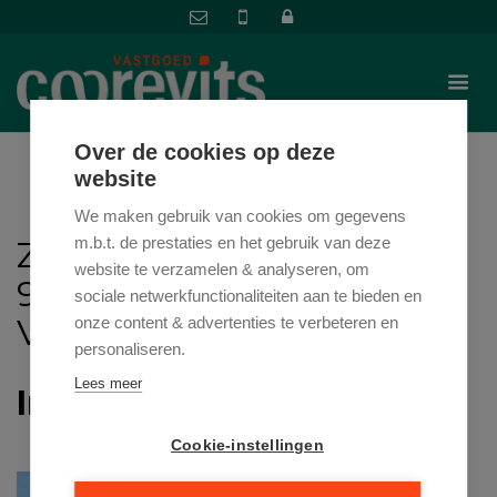
Over de cookies op deze
website
We maken gebruik van cookies om gegevens
ZONNESTRAAT 377 ,
m.b.t. de prestaties en het gebruik van deze
website te verzamelen & analyseren, om
9600 RONSE
sociale netwerkfunctionaliteiten aan te bieden en
VRAAGPRIJS: € 475.000
onze content & advertenties te verbeteren en
personaliseren.
Lees meer
In optie
Cookie-instellingen