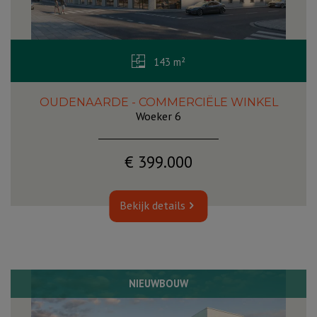
143 m²
OUDENAARDE - COMMERCIËLE WINKEL
Woeker 6
€ 399.000
Bekijk details
NIEUWBOUW