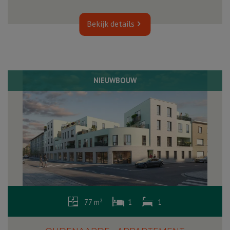
Bekijk details
NIEUWBOUW
77 m²
1
1