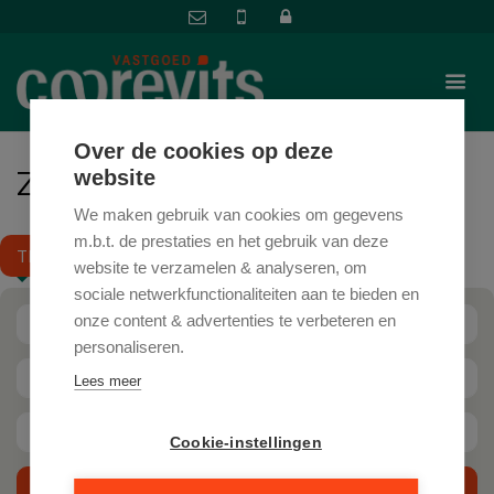
Over de cookies op deze
ZOEK IN ONS AANBOD
website
We maken gebruik van cookies om gegevens
m.b.t. de prestaties en het gebruik van deze
TE KOOP
TE HUUR
website te verzamelen & analyseren, om
sociale netwerkfunctionaliteiten aan te bieden en
onze content & advertenties te verbeteren en
Gemeente
personaliseren.
Type woning
Lees meer
Min. prijs
Max. prijs
Cookie-instellingen
ZOEKEN