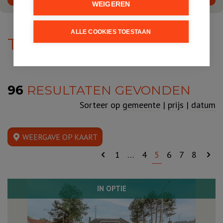
WEIGEREN
ALLE COOKIES TOESTAAN
TE KOOP
96
RESULTATEN GEVONDEN
Sorteer op
gemeente
|
prijs
|
datum
WEERGAVE OP KAART
1
…
4
5
6
7
8
IN OPTIE