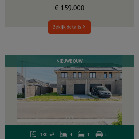
€ 159.000
Bekijk details
NIEUWBOUW
180 m²
4
1
Ja