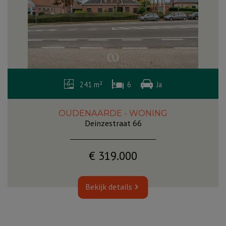
241 m²
6
Ja
OUDENAARDE - WONING
Deinzestraat 66
€ 319.000
Bekijk details