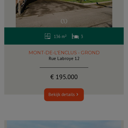
136 m²
3
MONT-DE-L'ENCLUS - GROND
Rue Labroye 12
€ 195.000
Bekijk details