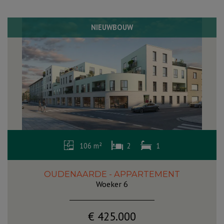
NIEUWBOUW
106 m²
2
1
OUDENAARDE - APPARTEMENT
Woeker 6
€ 425.000