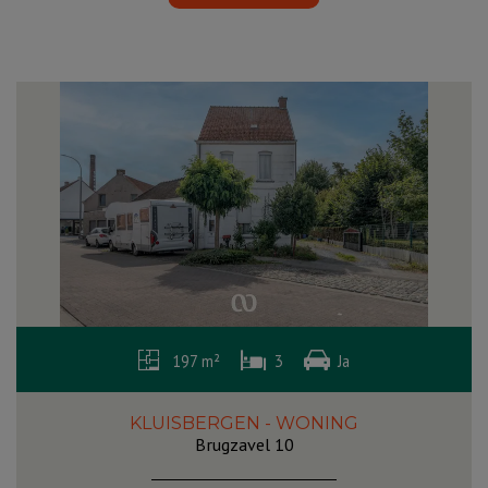
197 m²
3
Ja
KLUISBERGEN - WONING
Brugzavel 10